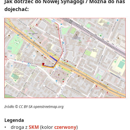
Jak dotrzeć do Nowej Synagogi / Można do nas
dojechać:
źródło © CC BY-SA openstreetmap.org
Legenda
• droga z
SKM
(kolor
czerwony
)