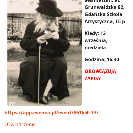
Manhattan, al.
Grunwaldzka 82,
Gdańska Szkoła
Artystyczna, III p
Kiedy: 13
września,
niedziela
Godzina: 16:30
OBOWIĄZUJĄ
ZAPISY
https://app.evenea.pl/event/861650-13/
Oświadczenie