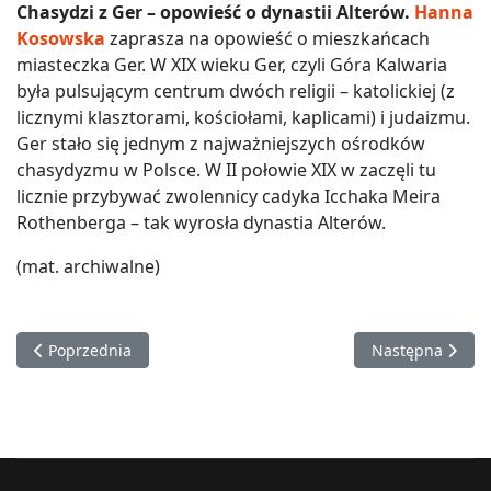
Chasydzi z Ger
– opowieść o dynastii Alterów.
Hanna
Kosowska
zaprasza na opowieść o mieszkańcach
miasteczka Ger. W XIX wieku Ger, czyli Góra Kalwaria
była pulsującym centrum dwóch religii – katolickiej (z
licznymi klasztorami, kościołami, kaplicami) i judaizmu.
Ger stało się jednym z najważniejszych ośrodków
chasydyzmu w Polsce. W II połowie XIX w zaczęli tu
licznie przybywać zwolennicy cadyka Icchaka Meira
Rothenberga – tak wyrosła dynastia Alterów.
(mat. archiwalne)
Poprzednia strona: Czytanie macew. Symbolika nagrobna | wy
Następna strona
Poprzednia
Następna