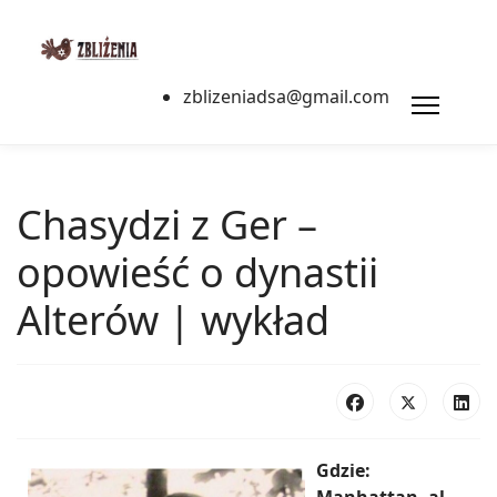
zblizeniadsa@gmail.com
Chasydzi z Ger –
opowieść o dynastii
Alterów | wykład
Gdzie: