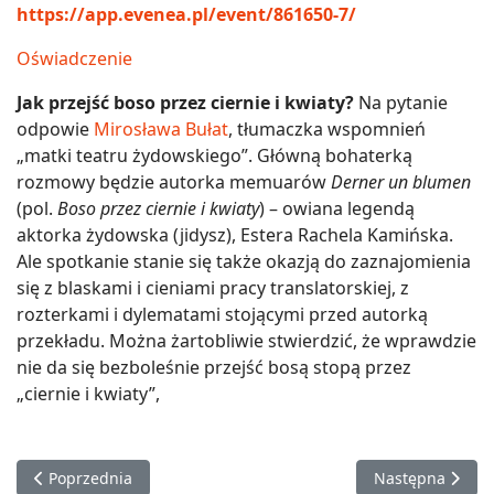
https://app.evenea.pl/event/861650-7/
Oświadczenie
Jak przejść boso przez ciernie i kwiaty?
Na pytanie
odpowie
Mirosława Bułat
, tłumaczka wspomnień
„matki teatru żydowskiego”. Główną bohaterką
rozmowy będzie autorka memuarów
Derner un blumen
(pol.
Boso przez ciernie i kwiaty
) – owiana
legendą
aktorka żydowska (jidysz), Estera Rachela Kamińska.
Ale spotkanie stanie się także okazją do zaznajomienia
się z blaskami i cieniami pracy translatorskiej, z
rozterkami i dylematami stojącymi przed autorką
przekładu. Można żartobliwie stwierdzić, że wprawdzie
nie da się bezboleśnie przejść bosą stopą przez
„ciernie i kwiaty”,
Poprzednia strona: Wnuki Jozuego | spotkanie z Pawłem Smo
Następna strona
Poprzednia
Następna