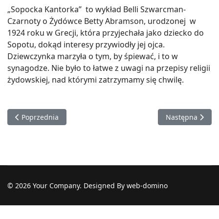
„Sopocka Kantorka” to wykład Belli Szwarcman-
Czarnoty o Żydówce Betty Abramson, urodzonej w
1924 roku w Grecji, która przyjechała jako dziecko do
Sopotu, dokąd interesy przywiodły jej ojca.
Dziewczynka marzyła o tym, by śpiewać, i to w
synagodze. Nie było to łatwe z uwagi na przepisy religii
żydowskiej, nad którymi zatrzymamy się chwilę.
Poprzednia strona: SHOFAR | Koncert muzyczny Trio Mikołaja
Następna strona
Poprzednia
Następna
© 2026 Your Company. Designed By web-domino