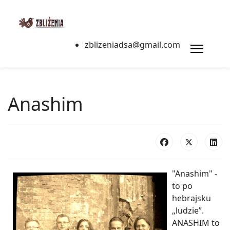
zblizeniadsa@gmail.com
Anashim
"Anashim" -
to po
hebrajsku
„ludzie”.
ANASHIM to