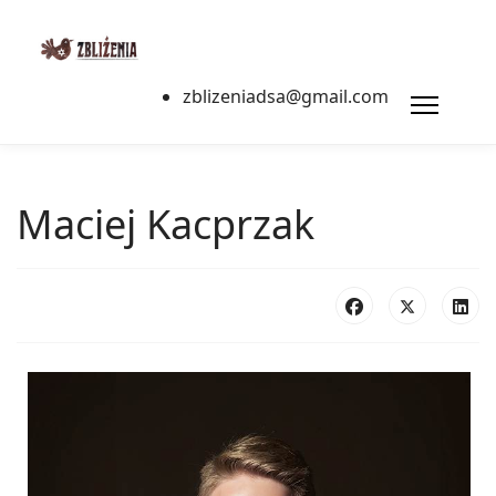
zblizeniadsa@gmail.com
Maciej Kacprzak