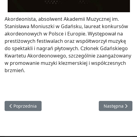
Akordeonista, absolwent Akademii Muzycznej im.
Stanisława Moniuszki w Gdańsku, laureat konkursów
akordeonowych w Polsce i Europie. Występował na
prestiżowych festiwalach oraz współtworzył muzykę
do spektakli i nagrań płytowych. Członek Gdańskiego
Kwartetu Akordeonowego, szczególnie zaangażowany
w promowanie muzyki klezmerskiej i współczesnych
brzmień.
Poprzednia strona: Andrzej Wojciechowski
Następna stron
Poprzednia
Następna