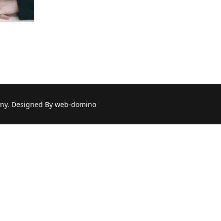
a: Magdalena Żulińska
ny. Designed By web-domino