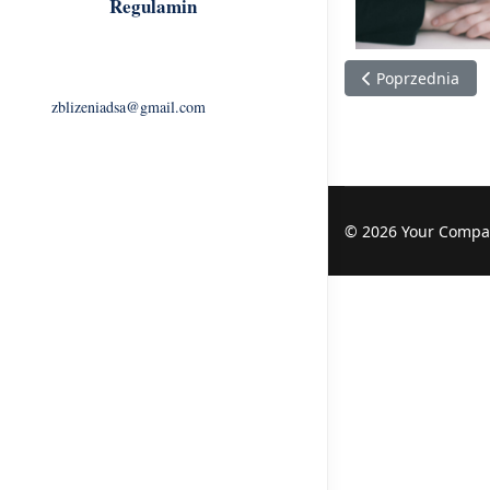
Regulamin
Poprzednia stron
Poprzednia
zblizeniadsa@gmail.com
© 2026 Your Compa