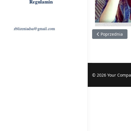
Regulamin
zblizeniadsa@gmail.com
Poprzednia stro
Poprzednia
© 2026 Your Compa