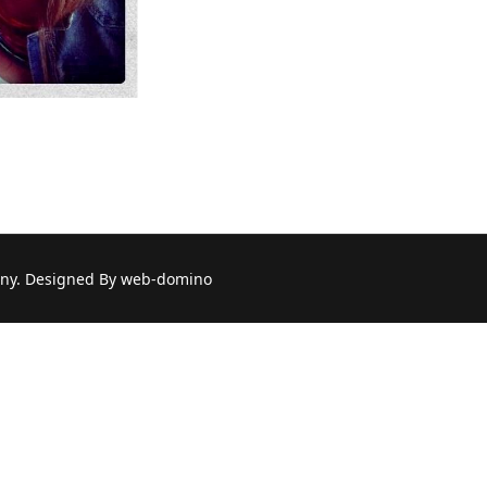
na: Dagny Kurdwanowska
ny. Designed By web-domino