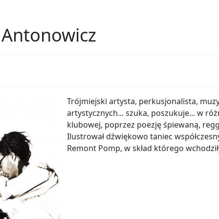
 Antonowicz
Trójmiejski artysta, perkusjonalista, mu
artystycznych... szuka, poszukuje... w 
klubowej, poprzez poezję śpiewaną, regg
Ilustrował dźwiękowo taniec współczesny,
Remont Pomp, w skład którego wchodziły