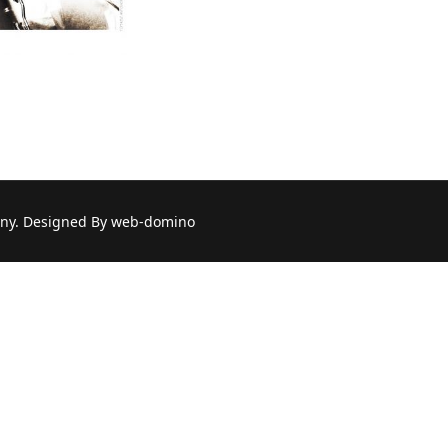
a: Michał Bogacki
ny. Designed By web-domino